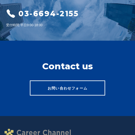
4. 個人情報の第三者提供
03-6694-2155
当社は、ご提供いただいた個人情報を次の場合を除き第三者に提供いたしま
せん。
受付時間:平日9:00-18:00
ご本人の同意がある場合
法令に基づく場合
人の生命、身体又は財産の保護のために必要がある場合であって、人の同意
を得ることが困難であるとき
公衆衛生の向上又は児童の健全な育成の推進のために特に必要がある場合で
あって本人の、同意を得ることが困難であるとき
Contact us
国の機関若しくは地方公共団体又はその委託を受けた者が法令の定める事務
を遂行することに対して協力する必要がある場合であって、本人の同意を得
ることによって当該事務の遂行に支障を及ぼすおそれがあるとき
お問い合わせフォーム
5. 個人情報取扱いの委託
当社は、事業運営上、お客様により良いサービスを提供するために業務の一
部を外部に委託しています。業務委託先に対しては、個人情報を預けること
があります。この場合、個人情報を適切に取り扱っていると認められる委託
先を選定し、契約等において個人情報の適正管理・機密保持などによりお客
様の個人情報の漏洩防止に必要な事項を取決め、適切な管理を実施させま
す。