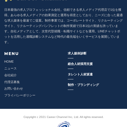
6. 個人情報の開示等の請求
日本最強の求人プロフェッショナル会社。信頼できる求人メディア代理店で1位を獲
得。あらゆる求人メディアの効果測定と運用を得意としており、ニーズに合った最適
な求人媒体を最速でご提案。制作事業では、コーポレートサイト、リクルーティング
お客様が当社に対してご自身の個人情報の開示等（利用目的の通知、開示、
サイト、リクルーティングパンフレットの制作実績で日本1位の実績を誇っていま
内容の訂正・追加・削除、利用の停止または消去、第三者への提供の停止、
す。自社メディアとして、次世代型就職・転職サイトなどを運用。LINEチャットボ
提供記録の開示）に関して、当社「個人情報に関するお問合わせ窓口」に申
ットを活用した適職診断システムなど時代の最先端をいくサービスを展開していま
し出ることができます。その際、当社はご本人を確認させていただいたうえ
す。
で、合理的な期間内に対応いたします。開示等の申し出の詳細につきまして
は、下記の「個人情報に関するお問い合わせ窓口」までお問い合わせくださ
MENU
求人媒体診断
い。
HOME
総合人材採用支援
〒105-5518 東京都港区虎ノ門2-6-1 虎ノ門ヒルズステーションタワー18階
ニュース
Career Channel株式会社 個人情報に関するお問い合わせ窓口 苦情相談窓
タレント人材派遣
会社紹介
口責任者
メールアドレス：privacy@careerchannel.co.jp
代理店募集
制作・ブランディング
※特定電子メールはご遠慮ください
お問い合わせ
プライバシーポリシー
7. 個人情報を提供されることの任意性について
お客様が当社に個人情報を提供されるかどうかは、お客様の任意によるもの
Copyright c 2021 Career Channel Inc, Ltd. All rights reserved.
です。ただし、必要な項目をいただけない場合、各サービス等が適切な状態
で提供できない場合があります。