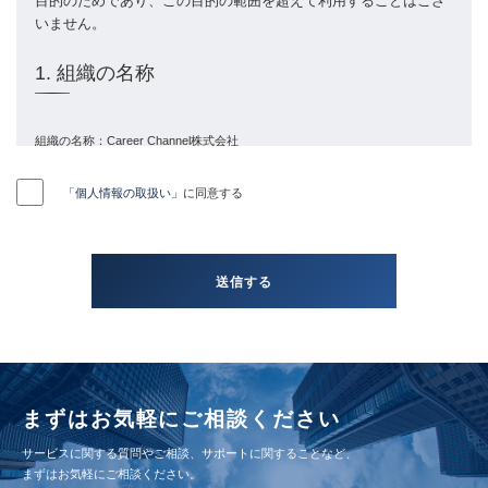
目的のためであり、この目的の範囲を超えて利用することはござ
いません。
1. 組織の名称
組織の名称：Career Channel株式会社
2. 個人情報を管理する管理者の氏名又は職名、
「個人情報の取扱い」
に同意する
所属及び連絡先
管理者名：個人情報保護管理者 菅原 綾香
連絡先：privacy@careerchannel.co.jp
3. 個人情報の利用目的
当社の各事業に関するお問い合わせの方の個人情報は、お問い合わせにお答
まずはお気軽にご相談ください
えするため及びご要望のあった資料などをお送りするため
当社の採用応募の方の個人情報は、採用業務（選考、関連する連絡等）で使
サービスに関する質問やご相談、サポートに関することなど、
用するため
まずはお気軽にご相談ください。