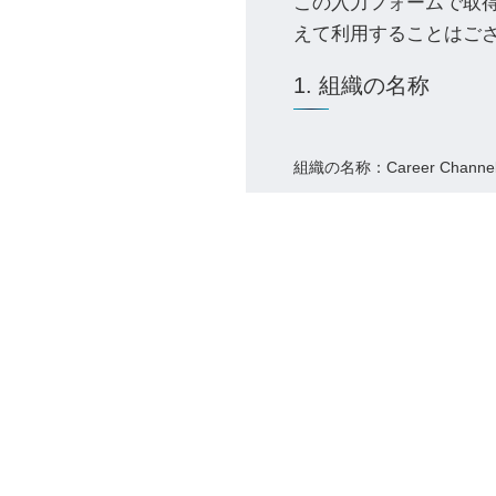
この入力フォームで取
えて利用することはご
1. 組織の名称
組織の名称：Career Chann
2. 個人情報を管
管理者名：個人情報保護管理
連絡先：privacy@careerchann
3. 個人情報の利用
当社の各事業に関するお問い
ため
当社の採用応募の方の個人情