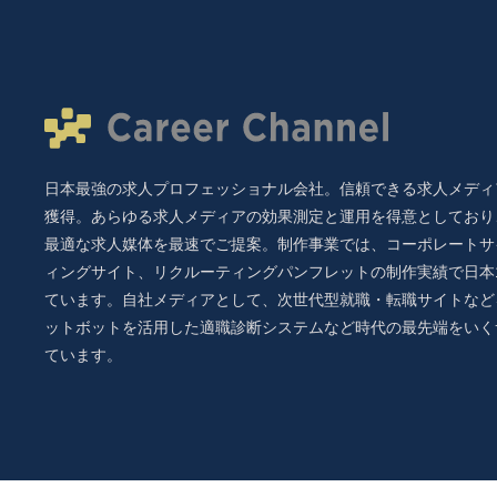
お客様が当社に対してご自身
三者への提供の停止、提供記
際、当社はご本人を確認させ
記の「個人情報に関するお問
〒105-5518 東京都港区虎
日本最強の求人プロフェッショナル会社。信頼できる求人メディ
Career Channel株
獲得。あらゆる求人メディアの効果測定と運用を得意としており
メールアドレス：privacy@caree
最適な求人媒体を最速でご提案。制作事業では、コーポレートサ
※特定電子メールはご遠慮く
ィングサイト、リクルーティングパンフレットの制作実績で日本
7. 個人情報を提
ています。自社メディアとして、次世代型就職・転職サイトなどを
ットボットを活用した適職診断システムなど時代の最先端をいく
お客様が当社に個人情報を提
ています。
ービス等が適切な状態で提供
8. 本Webサイ
当社は、閲覧されたWebサ