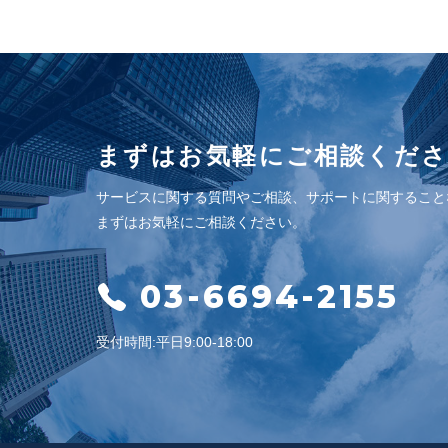
4. 個人情報の第三
当社は、ご提供いただいた個
ご本人の同意がある場合
法令に基づく場合
まずはお気軽にご相談くだ
人の生命、身体又は財産の保
公衆衛生の向上又は児童の健
サービスに関する質問やご相談、サポートに関すること
国の機関若しくは地方公共団
まずはお気軽にご相談ください。
って、本人の同意を得ること
5. 個人情報取扱い
03-6694-2155
当社は、事業運営上、お客様
受付時間:平日9:00-18:00
個人情報を預けることがあり
人情報の適正管理・機密保持
6. 個人情報の開示