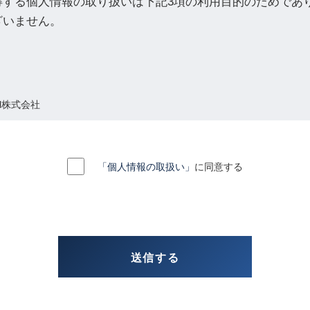
得する個人情報の取り扱いは下記3項の利用目的のためであ
ざいません。
el株式会社
理する管理者の氏名又は職名、所属及び連絡先
「個人情報の取扱い」
に同意する
者 菅原 綾香
el.co.jp
目的
合わせの方の個人情報は、お問い合わせにお答えするため及びご要望の
報は、採用業務（選考、関連する連絡等）で使用するため