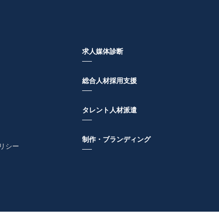
、利用の停止または消去、第
出ることができます。その
出の詳細につきましては、下
求人媒体診断
総合人材採用支援
タレント人材派遣
制作・ブランディング
リシー
目をいただけない場合、各サ
情報
閲覧された方の情報を取得す