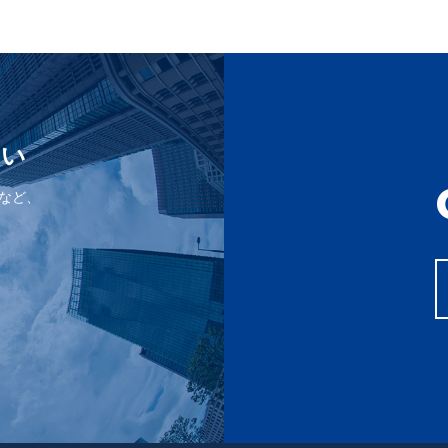
者提供
人情報を次の場合を除き第三者に提供いたしません。
さい
護のために必要がある場合であって、人の同意を得ることが困難である
全な育成の推進のために特に必要がある場合であって本人の、同意を得
など、
体又はその委託を受けた者が法令の定める事務を遂行することに対して
によって当該事務の遂行に支障を及ぼすおそれがあるとき
の委託
により良いサービスを提供するために業務の一部を外部に委託していま
ます。この場合、個人情報を適切に取り扱っていると認められる委託先
などによりお客様の個人情報の漏洩防止に必要な事項を取決め、適切な
等の請求