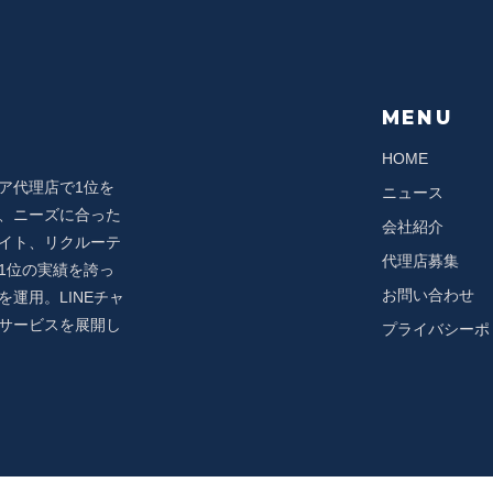
の個人情報の開示等（利用目的の通知、開示、内容の訂正・追加・削除
録の開示）に関して、当社「個人情報に関するお問合わせ窓口」に申し
ていただいたうえで、合理的な期間内に対応いたします。開示等の申し
い合わせ窓口」までお問い合わせください。
MENU
HOME
ノ門2-6-1 虎ノ門ヒルズステーションタワー18階
ア代理店で1位を
ニュース
式会社 個人情報に関するお問い合わせ窓口 苦情相談窓口責任者
、ニーズに合った
rchannel.co.jp
会社紹介
イト、リクルーテ
ださい
代理店募集
1位の実績を誇っ
供されることの任意性について
お問い合わせ
運用。LINEチャ
サービスを展開し
プライバシーポ
供されるかどうかは、お客様の任意によるものです。ただし、必要な項
できない場合があります。
トへアクセスしたことを契機として機械的に取得される
イトのセキュリティ確保・ユーザーサービス向上のため、Cookieにより